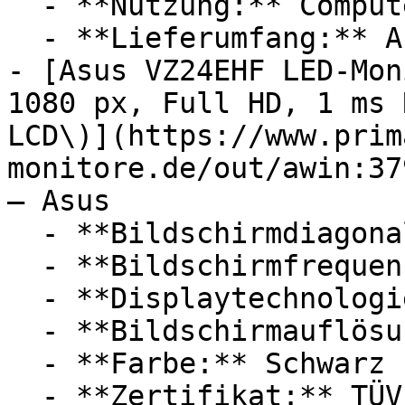
  - **Nutzung:** Computerspiele

  - **Lieferumfang:** Abdeckung

- [Asus VZ24EHF LED-Mon
1080 px, Full HD, 1 ms 
LCD\)](https://www.prim
monitore.de/out/awin:37
— Asus

  - **Bildschirmdiagonale:** 24 Zoll

  - **Bildschirmfrequenz:** 100 Hz

  - **Displaytechnologie:** LED, IPS, LCD

  - **Bildschirmauflösung:** Full HD

  - **Farbe:** Schwarz

  - **Zertifikat:** TÜV
