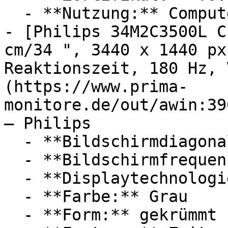
  - **Nutzung:** Computerspiele

- [Philips 34M2C3500L C
cm/34 ", 3440 x 1440 px
Reaktionszeit, 180 Hz, 
(https://www.prima-
monitore.de/out/awin:39
— Philips

  - **Bildschirmdiagonale:** 34 Zoll

  - **Bildschirmfrequenz:** 180 Hz

  - **Displaytechnologie:** LCD

  - **Farbe:** Grau

  - **Form:** gekrümmt
