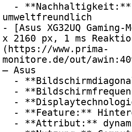
  - **Nachhaltigkeit:** energiesparend, 
umweltfreundlich

- [Asus XG32UQ Gaming-M
x 2160 px, 1 ms Reaktio
(https://www.prima-
monitore.de/out/awin:40
— Asus

  - **Bildschirmdiagonale:** 32 Zoll

  - **Bildschirmfrequenz:** 160 Hz

  - **Displaytechnologie:** LCD

  - **Feature:** Hintergrundbeleuchtung, HDR

  - **Attribut:** dynamisch, horizontal, vertikal
