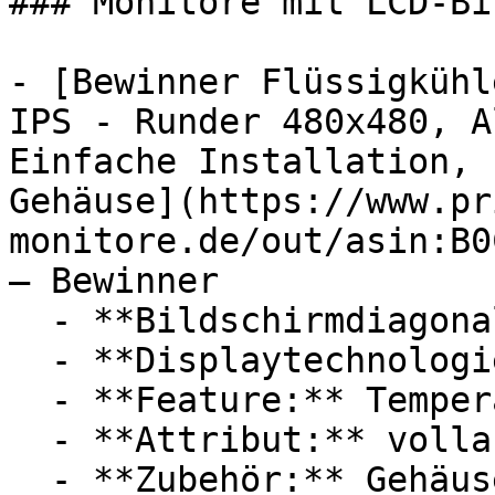
### Monitore mit LCD-Bi
- [Bewinner Flüssigkühl
IPS - Runder 480x480, A
Einfache Installation, 
Gehäuse](https://www.pr
monitore.de/out/asin:B0
— Bewinner

  - **Bildschirmdiagonale:** 2,1 Zoll

  - **Displaytechnologie:** LCD, IPS

  - **Feature:** Temperatureinstellung

  - **Attribut:** vollautomatisch

  - **Zubehör:** Gehäuse
