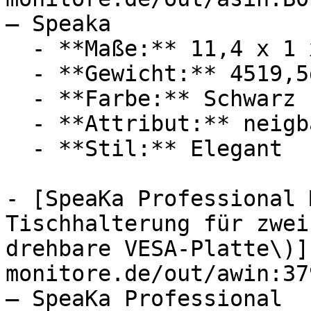
— Speaka

  - **Maße:** 11,4 x 1 x 14,8 cm

  - **Gewicht:** 4519,5g

  - **Farbe:** Schwarz

  - **Attribut:** neigbar, schwenkbar

  - **Stil:** Elegant

- [SpeaKa Professional 
Tischhalterung für zwei
drehbare VESA-Platte\)]
monitore.de/out/awin:37
— SpeaKa Professional
