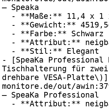
— Speaka

  - **Maße:** 11,4 x 1 x 14,8 cm

  - **Gewicht:** 4519,5g

  - **Farbe:** Schwarz

  - **Attribut:** neigbar, schwenkbar

  - **Stil:** Elegant

- [SpeaKa Professional 
Tischhalterung für zwei
drehbare VESA-Platte\)]
monitore.de/out/awin:37
— SpeaKa Professional

  - **Attribut:** neigbar, schwenkbar, drehbar
