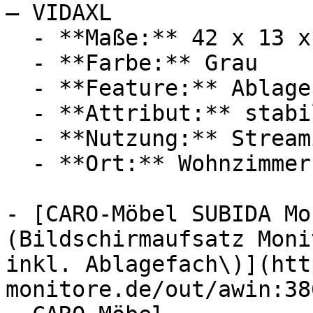
— VIDAXL

  - **Maße:** 42 x 13 x 24 cm

  - **Farbe:** Grau

  - **Feature:** Ablagefach

  - **Attribut:** stabil

  - **Nutzung:** Streaming

  - **Ort:** Wohnzimmer

- [CARO-Möbel SUBIDA Mo
(Bildschirmaufsatz Moni
inkl. Ablagefach\)](htt
monitore.de/out/awin:38