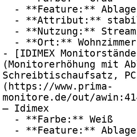
  - **Feature:** Ablagefach

  - **Attribut:** stabil

  - **Nutzung:** Streaming

  - **Ort:** Wohnzimmer

- [IDIMEX Monitorstände
(Monitorerhöhung mit Ab
Schreibtischaufsatz, PC
(https://www.prima-
monitore.de/out/awin:41
— Idimex

  - **Farbe:** Weiß

  - **Feature:** Ablagefach
