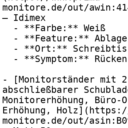
monitore.de/out/awin:41
— Idimex

  - **Farbe:** Weiß

  - **Feature:** Ablagefach

  - **Ort:** Schreibtisch, Büro, Homeoffice

  - **Symptom:** Rückenschmerzen

- [Monitorständer mit 2
abschließbarer Schublad
Monitorerhöhung, Büro-O
Erhöhung, Holz](https:/
monitore.de/out/asin:B0