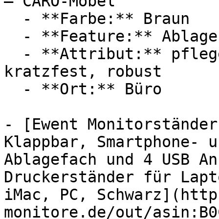
— CARO-Möbel

  - **Farbe:** Braun

  - **Feature:** Ablagefach, Stauraum

  - **Attribut:** pflegeleicht, hochwertig, 
kratzfest, robust

  - **Ort:** Büro

- [Ewent Monitorständer
Klappbar, Smartphone- u
Ablagefach und 4 USB An
Druckerständer für Lapt
iMac, PC, Schwarz](http
monitore.de/out/asin:B0