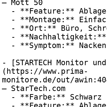
— Mott 50

  - **Feature:** Ablagefach

  - **Montage:** Einfache Montage

  - **Ort:** Büro, Schreibtisch

  - **Nachhaltigkeit:** langlebig

  - **Symptom:** Nackenschmerzen

- [STARTECH Monitor und
(https://www.prima-
monitore.de/out/awin:40
— StarTech.com

  - **Farbe:** Schwarz

  - **Feature:** Ablagefach
