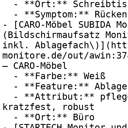
  - **Ort:** Schreibtisch, Büro, Homeoffice

  - **Symptom:** Rückenschmerzen

- [CARO-Möbel SUBIDA Mo
(Bildschirmaufsatz Moni
inkl. Ablagefach\)](htt
monitore.de/out/awin:37
— CARO-Möbel

  - **Farbe:** Weiß

  - **Feature:** Ablagefach, Stauraum

  - **Attribut:** pflegeleicht, hochwertig, 
kratzfest, robust

  - **Ort:** Büro

- [STARTECH Monitor und