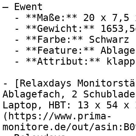
— Ewent

  - **Maße:** 20 x 7,5 x 55 cm

  - **Gewicht:** 1653,5g

  - **Farbe:** Schwarz

  - **Feature:** Ablagefach

  - **Attribut:** klappbar

- [Relaxdays Monitorstä
Ablagefach, 2 Schublade
Laptop, HBT: 13 x 54 x 
(https://www.prima-
monitore.de/out/asin:B0