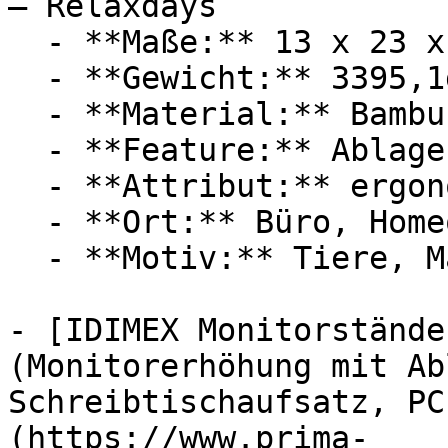
— Relaxdays

  - **Maße:** 13 x 23 x 54 cm

  - **Gewicht:** 3395,1g

  - **Material:** Bambus

  - **Feature:** Ablagefach, Stauraum

  - **Attribut:** ergonomisch

  - **Ort:** Büro, Homeoffice

  - **Motiv:** Tiere, Mäuse

- [IDIMEX Monitorstände
(Monitorerhöhung mit Ab
Schreibtischaufsatz, PC
(https://www.prima-