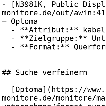
- [N3981K, Public Displ
monitore.de/out/awin:41
— Optoma

  - **Attribut:** kabellos

  - **Zielgruppe:** Unternehmen

  - **Format:** Querformat

## Suche verfeinern

- [Optoma](https://www.
monitore.de/monitore/ma