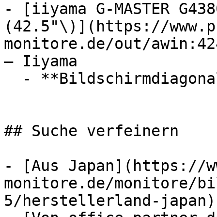
- [iiyama G-MASTER G438
(42.5"\)](https://www.p
monitore.de/out/awin:42
— Iiyama

  - **Bildschirmdiagonale:** 42,5 Zoll

## Suche verfeinern

- [Aus Japan](https://w
monitore.de/monitore/bi
5/herstellerland-japan) 