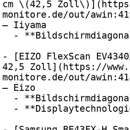
cm \(42,5 Zoll\)](https
monitore.de/out/awin:41
— Iiyama

  - **Bildschirmdiagonale:** 42,5 Zoll

- [EIZO FlexScan EV4340
42,5 Zoll](https://www.
monitore.de/out/awin:41
— Eizo

  - **Bildschirmdiagonale:** 42,5 Zoll

  - **Displaytechnologie:** LED

- [Samsung BE43FX-H Sma