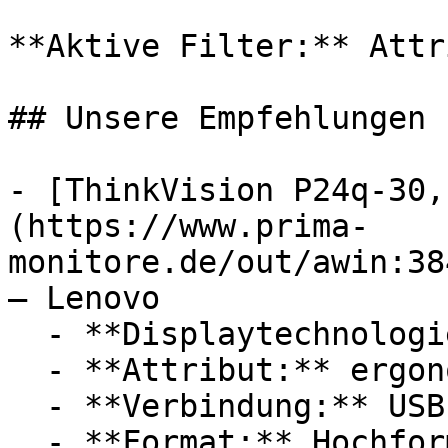
**Aktive Filter:** Attr
## Unsere Empfehlungen

- [ThinkVision P24q-30,
(https://www.prima-
monitore.de/out/awin:38
— Lenovo

  - **Displaytechnologie:** LED, IPS

  - **Attribut:** ergonomisch, konfigurierbar

  - **Verbindung:** USB-A

  - **Format:** Hochformat
