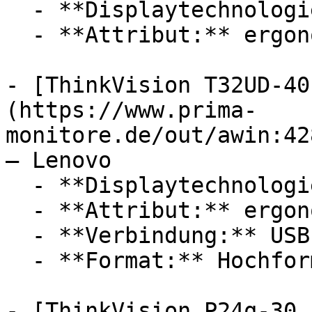
  - **Displaytechnologie:** LED, IPS

  - **Attribut:** ergonomisch, konfigurierbar

- [ThinkVision T32UD-40
(https://www.prima-
monitore.de/out/awin:42
— Lenovo

  - **Displaytechnologie:** LED, IPS

  - **Attribut:** ergonomisch, konfigurierbar

  - **Verbindung:** USB-A, USB-C

  - **Format:** Hochformat

- [ThinkVision P24q-30,