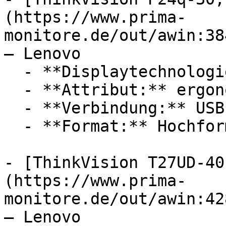
(https://www.prima-
monitore.de/out/awin:38
— Lenovo

  - **Displaytechnologie:** LED, IPS

  - **Attribut:** ergonomisch, konfigurierbar

  - **Verbindung:** USB-A

  - **Format:** Hochformat

- [ThinkVision T27UD-40
(https://www.prima-
monitore.de/out/awin:42
— Lenovo
