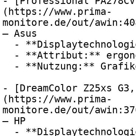
- [Professional PA278CV
(https://www.prima-
monitore.de/out/awin:40
— Asus

  - **Displaytechnologie:** LED, IPS

  - **Attribut:** ergonomisch, konfigurierbar

  - **Nutzung:** Grafikdesign

- [DreamColor Z25xs G3,
(https://www.prima-
monitore.de/out/awin:37
— HP

  - **Displaytechnologie:** LED, IPS
