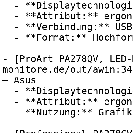
  - **Displaytechnologie:** LED, IPS

  - **Attribut:** ergonomisch, konfigurierbar

  - **Verbindung:** USB-A, USB-C

  - **Format:** Hochformat

- [ProArt PA278QV, LED-
monitore.de/out/awin:34
— Asus

  - **Displaytechnologie:** LED, IPS

  - **Attribut:** ergonomisch, konfigurierbar

  - **Nutzung:** Grafikdesign
