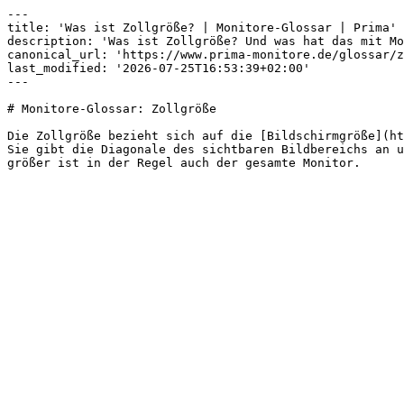
---

title: 'Was ist Zollgröße? | Monitore-Glossar | Prima'

description: 'Was ist Zollgröße? Und was hat das mit Mo
canonical_url: 'https://www.prima-monitore.de/glossar/z
last_modified: '2026-07-25T16:53:39+02:00'

---

# Monitore-Glossar: Zollgröße

Die Zollgröße bezieht sich auf die [Bildschirmgröße](ht
Sie gibt die Diagonale des sichtbaren Bildbereichs an u