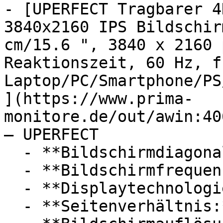
- [UPERFECT Tragbarer 4
3840x2160 IPS Bildschir
cm/15.6 ", 3840 x 2160 
Reaktionszeit, 60 Hz, fü
Laptop/PC/Smartphone/PS
](https://www.prima-
monitore.de/out/awin:40
— UPERFECT

  - **Bildschirmdiagonale:** 15,6 Zoll

  - **Bildschirmfrequenz:** 60 Hz

  - **Displaytechnologie:** IPS, LCD

  - **Seitenverhältnis:** 16:9
