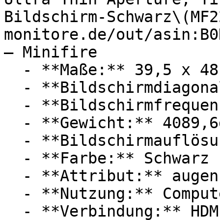
Bildschirm-Schwarz\(MF2
monitore.de/out/asin:B0
— Minifire

  - **Maße:** 39,5 x 48,8 x 4,4 cm

  - **Bildschirmdiagonale:** 22 Zoll

  - **Bildschirmfrequenz:** 120 Hz

  - **Gewicht:** 4089,6g

  - **Bildschirmauflösung:** Full HD

  - **Farbe:** Schwarz

  - **Attribut:** augenschonend, flexibel

  - **Nutzung:** Computerspiele, Filme, Heimwerken

  - **Verbindung:** HDMI 1.4
