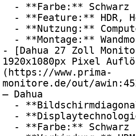
  - **Farbe:** Schwarz

  - **Feature:** HDR, Hohe Auflösung

  - **Nutzung:** Computerspiele

  - **Montage:** Wandmontage

- [Dahua 27 Zoll Monito
1920x1080px Pixel Auflö
(https://www.prima-
monitore.de/out/awin:45
— Dahua

  - **Bildschirmdiagonale:** 27 Zoll

  - **Displaytechnologie:** IPS

  - **Farbe:** Schwarz
