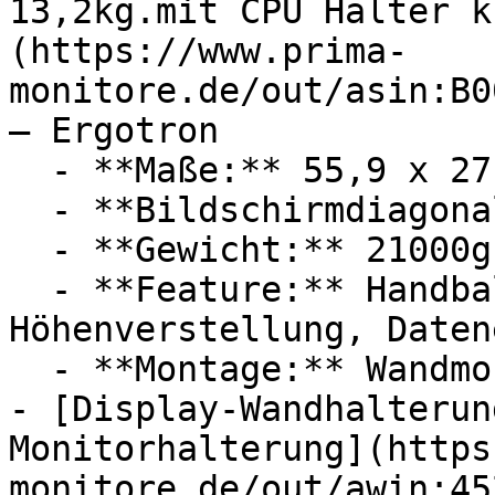
13,2kg.mit CPU Halter k
(https://www.prima-
monitore.de/out/asin:B0
— Ergotron

  - **Maße:** 55,9 x 27,9 x 94 cm

  - **Bildschirmdiagonale:** 24 Zoll

  - **Gewicht:** 21000g

  - **Feature:** Handballenauflage, 
Höhenverstellung, Daten
  - **Montage:** Wandmontage

- [Display-Wandhalterun
Monitorhalterung](https
monitore.de/out/awin:45