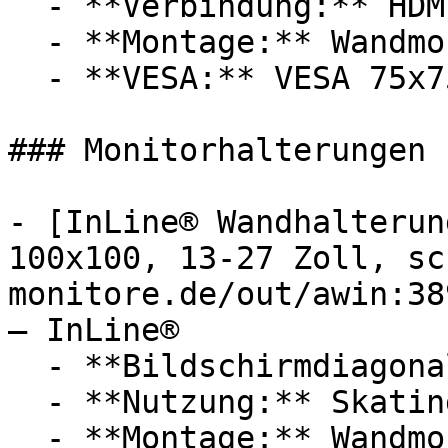
  - **Verbindung:** HDMI 2.0, DisplayPort 1.4

  - **Montage:** Wandmontage

  - **VESA:** VESA 75x75

### Monitorhalterungen 
- [InLine® Wandhalterun
100x100, 13-27 Zoll, sc
monitore.de/out/awin:38
— InLine®

  - **Bildschirmdiagonale:** 27 Zoll

  - **Nutzung:** Skating

  - **Montage:** Wandmontage
