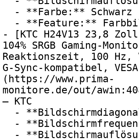
  - **Bildschirmauflösung:** Ultra-HD / 4K

  - **Farbe:** Schwarz

  - **Feature:** Farbbildschirm

- [KTC H24V13 23,8 Zoll
104% SRGB Gaming-Monito
Reaktionszeit, 100 Hz, 
G-Sync-kompatibel, VESA
(https://www.prima-
monitore.de/out/awin:40
— KTC

  - **Bildschirmdiagonale:** 23,8 Zoll

  - **Bildschirmfrequenz:** 100 Hz

  - **Bildschirmauflösung:** Full HD
