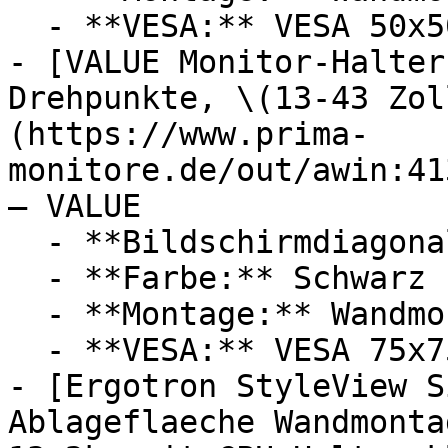
  - **VESA:** VESA 50x50

- [VALUE Monitor-Halter
Drehpunkte, \(13-43 Zol
(https://www.prima-
monitore.de/out/awin:41
— VALUE

  - **Bildschirmdiagonale:** 43 Zoll

  - **Farbe:** Schwarz

  - **Montage:** Wandmontage

  - **VESA:** VESA 75x75

- [Ergotron StyleView S
Ablageflaeche Wandmonta