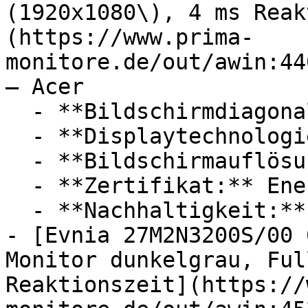
(1920x1080\), 4 ms Reak
(https://www.prima-
monitore.de/out/awin:44
— Acer

  - **Bildschirmdiagonale:** 24 Zoll

  - **Displaytechnologie:** TFT, LED

  - **Bildschirmauflösung:** Full HD

  - **Zertifikat:** Energy-Star Siegel, TCO Siegel

  - **Nachhaltigkeit:** nachhaltig

- [Evnia 27M2N3200S/00 
Monitor dunkelgrau, Ful
Reaktionszeit](https://