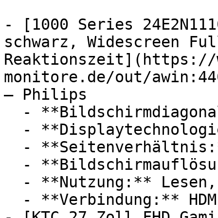
- [1000 Series 24E2N111
schwarz, Widescreen Ful
Reaktionszeit](https://
monitore.de/out/awin:44
— Philips

  - **Bildschirmdiagonale:** 24 Zoll

  - **Displaytechnologie:** IPS, LED

  - **Seitenverhältnis:** 16:9

  - **Bildschirmauflösung:** Full HD

  - **Nutzung:** Lesen, Computerspiele

  - **Verbindung:** HDMI

- [KTC 27 Zoll FHD Gami