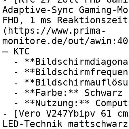
Adaptive-Sync Gaming-Mo
FHD, 1 ms Reaktionszeit
(https://www.prima-
monitore.de/out/awin:40
— KTC

  - **Bildschirmdiagonale:** 27 Zoll

  - **Bildschirmfrequenz:** 280 Hz

  - **Bildschirmauflösung:** Full HD

  - **Farbe:** Schwarz

  - **Nutzung:** Computerspiele

- [Vero V247Ybipv 61 cm
LED-Technik mattschwarz