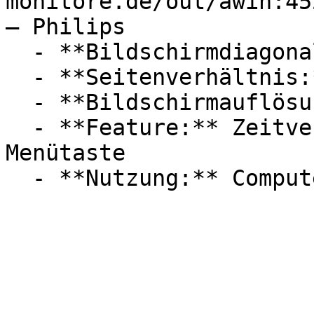
monitore.de/out/awin:45
— Philips

  - **Bildschirmdiagonale:** 27 Zoll

  - **Seitenverhältnis:** 16:9

  - **Bildschirmauflösung:** Full HD

  - **Feature:** Zeitverzögerung, HDR, Spielmodus, 
Menütaste
