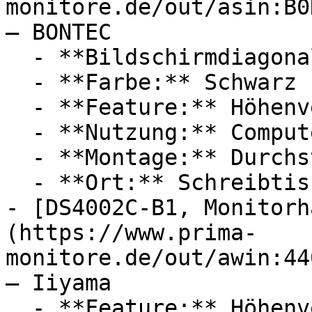
monitore.de/out/asin:B0
— BONTEC

  - **Bildschirmdiagonale:** 34 Zoll

  - **Farbe:** Schwarz

  - **Feature:** Höhenverstellung

  - **Nutzung:** Computerspiele, Multitasking

  - **Montage:** Durchsteckmontage

  - **Ort:** Schreibtisch, Büro, Homeoffice

- [DS4002C-B1, Monitorh
(https://www.prima-
monitore.de/out/awin:44
— Iiyama

  - **Feature:** Höhenverstellung
