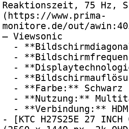
Reaktionszeit, 75 Hz, S
(https://www.prima-
monitore.de/out/awin:40
— Viewsonic

  - **Bildschirmdiagonale:** 24 Zoll

  - **Bildschirmfrequenz:** 75 Hz

  - **Displaytechnologie:** LED, IPS

  - **Bildschirmauflösung:** Full HD

  - **Farbe:** Schwarz

  - **Nutzung:** Multitasking

  - **Verbindung:** HDMI, VGA

- [KTC H27S25E 27 INCH 