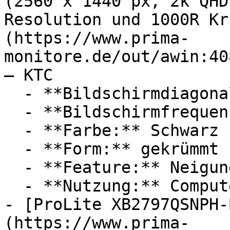
(2560 x 1440 px, 2k QHD
Resolution und 1000R Kr
(https://www.prima-
monitore.de/out/awin:40
— KTC

  - **Bildschirmdiagonale:** 27 Zoll

  - **Bildschirmfrequenz:** 240 Hz

  - **Farbe:** Schwarz

  - **Form:** gekrümmt

  - **Feature:** Neigungseinstellung

  - **Nutzung:** Computerspiele, Multitasking

- [ProLite XB2797QSNPH-
(https://www.prima-