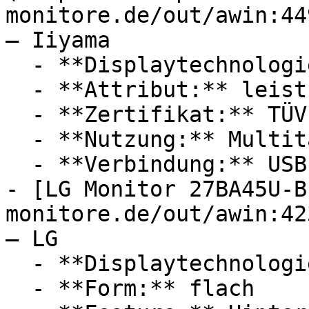
monitore.de/out/awin:44
— Iiyama

  - **Displaytechnologie:** LED, IPS

  - **Attribut:** leistungsstark

  - **Zertifikat:** TÜV

  - **Nutzung:** Multitasking, Datenübertragung

  - **Verbindung:** USB-C

- [LG Monitor 27BA45U-B
monitore.de/out/awin:42
— LG

  - **Displaytechnologie:** IPS, LED

  - **Form:** flach
