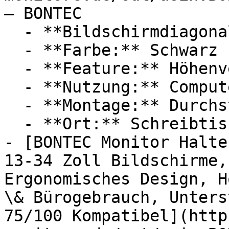
— BONTEC

  - **Bildschirmdiagonale:** 34 Zoll

  - **Farbe:** Schwarz

  - **Feature:** Höhenverstellung

  - **Nutzung:** Computerspiele, Multitasking

  - **Montage:** Durchsteckmontage

  - **Ort:** Schreibtisch, Büro, Homeoffice

- [BONTEC Monitor Halte
13-34 Zoll Bildschirme,
Ergonomisches Design, H
\& Bürogebrauch, Unters
75/100 Kompatibel](http