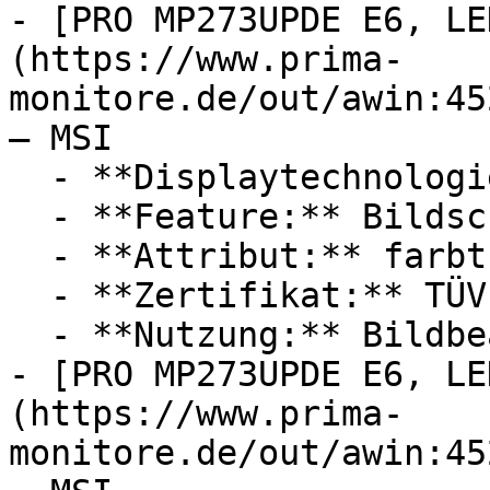
- [PRO MP273UPDE E6, LE
(https://www.prima-
monitore.de/out/awin:45
— MSI

  - **Displaytechnologie:** LED, IPS

  - **Feature:** Bildschirmoberfläche, HDR

  - **Attribut:** farbtreu

  - **Zertifikat:** TÜV

  - **Nutzung:** Bildbearbeitung

- [PRO MP273UPDE E6, LE
(https://www.prima-
monitore.de/out/awin:45