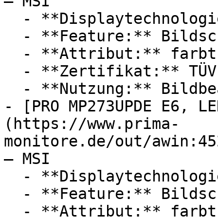
— MSI

  - **Displaytechnologie:** LED, IPS

  - **Feature:** Bildschirmoberfläche, HDR

  - **Attribut:** farbtreu

  - **Zertifikat:** TÜV

  - **Nutzung:** Bildbearbeitung

- [PRO MP273UPDE E6, LE
(https://www.prima-
monitore.de/out/awin:45
— MSI

  - **Displaytechnologie:** LED, IPS

  - **Feature:** Bildschirmoberfläche, HDR

  - **Attribut:** farbtreu
