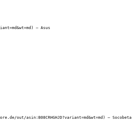
iant=md&wt=md) — Asus

ore.de/out/asin:B08CRHGHJD?variant=md&wt=md) — Socobeta
