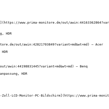
](https://www.prima-monitore.de/out/awin:44163362864?var
tore.de/out/awin:42821703849?variant=md&wt=md) — Acer

out/awin:44198831445?variant=md&wt=md) — Benq

-Zoll-LCD-Monitor-PC-Bildschirm](https://www.prima-monit