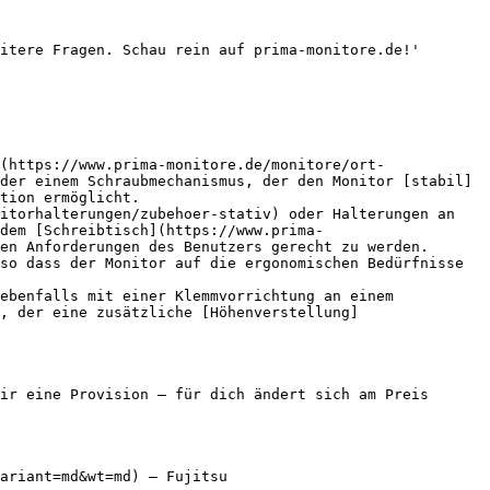
itere Fragen. Schau rein auf prima-monitore.de!'

(https://www.prima-monitore.de/monitore/ort-
der einem Schraubmechanismus, der den Monitor [stabil]
tion ermöglicht.

itorhalterungen/zubehoer-stativ) oder Halterungen an 
dem [Schreibtisch](https://www.prima-
en Anforderungen des Benutzers gerecht zu werden. 
so dass der Monitor auf die ergonomischen Bedürfnisse 
ebenfalls mit einer Klemmvorrichtung an einem 
, der eine zusätzliche [Höhenverstellung]
ir eine Provision — für dich ändert sich am Preis 
ariant=md&wt=md) — Fujitsu
