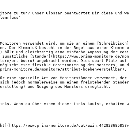
itore zu tun? Unser Glossar beantwortet Dir diese und we
lemmfuss'

Monitoren verwendet wird, um sie an einem [Schreibtisch]
en. Der Klemmfuß besteht in der Regel aus einer Klemme o
) hält und gleichzeitig eine einfache Anpassung der Posi
 zusätzliche [Ständer](https://www.prima-monitore.de/mon
tore/ort-buero) angebracht werden. Dies spart Platz auf 
möglicht eine flexible Positionierung des Monitors, um d
prima-monitore.de/monitore/attribut-hoehenverstellbar), 
ür eine spezielle Art von Monitorständer verwendet, der 
sich jedoch normalerweise um einen freistehenden Ständer
erstellung) und Neigung des Monitors ermöglicht.

inks. Wenn du über einen dieser Links kaufst, erhalten w
ht](https://www.prima-monitore.de/out/awin:44282368585?v