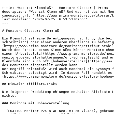
---

title: 'Was ist Klemmfuß? | Monitore-Glossar | Prima'

description: 'Was ist Klemmfuß? Und was hat das mit Mon
canonical_url: 'https://www.prima-monitore.de/glossar/k
last_modified: '2026-07-25T16:53:53+02:00'

---

# Monitore-Glossar: Klemmfuß

Ein Klemmfuß ist eine Befestigungsvorrichtung, die bei 
schreibtisch) oder einer anderen Oberfläche zu befestig
(https://www.prima-monitore.de/monitore/attribut-stabil
Durch den Einsatz eines Klemmfußes können Monitore ohne
einem [Arbeitsplatz](https://www.prima-monitore.de/moni
monitore.de/monitorhalterungen/ort-schreibtisch) und er
Klemmfüße sind auch oft [höhenverstellbar](https://www.
des Benutzers eingestellt werden kann.

Der Begriff "Klemmfuß" wird auch manchmal als Synonym f
Schreibtisch befestigt wird. In diesem Fall handelt es 
(https://www.prima-monitore.de/monitore/feature-hoehenv
## Hinweis: Affiliate-Links

Die folgenden Produktempfehlungen enthalten Affiliate-L
nichts.

### Monitore mit Höhenverstellung

- [FUJITSU Monitor P24-8 WE Neo, 61 cm \(24"\), gebrauc