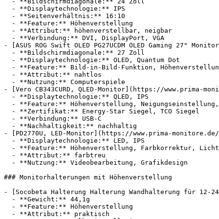
  - **Bildschirmdiagonale:** 24 Zoll

  - **Displaytechnologie:** IPS

  - **Seitenverhältnis:** 16:10

  - **Feature:** Höhenverstellung

  - **Attribut:** höhenverstellbar, neigbar

  - **Verbindung:** DVI, DisplayPort, VGA

- [ASUS ROG Swift OLED PG27UCDM OLED Gaming 27" Monitor
  - **Bildschirmdiagonale:** 27 Zoll

  - **Displaytechnologie:** OLED, Quantum Dot

  - **Feature:** Bild-in-Bild-Funktion, Höhenverstellung, HDR

  - **Attribut:** nahtlos

  - **Nutzung:** Computerspiele

- [Vero CB343CURD, QLED-Monitor](https://www.prima-moni
  - **Displaytechnologie:** QLED, IPS

  - **Feature:** Höhenverstellung, Neigungseinstellung, HDR

  - **Zertifikat:** Energy-Star Siegel, TCO Siegel

  - **Verbindung:** USB-C

  - **Nachhaltigkeit:** nachhaltig

- [PD2770U, LED-Monitor](https://www.prima-monitore.de/
  - **Displaytechnologie:** LED, IPS

  - **Feature:** Höhenverstellung, Farbkorrektur, Lichtanpassung, HDR

  - **Attribut:** farbtreu

  - **Nutzung:** Videobearbeitung, Grafikdesign

### Monitorhalterungen mit Höhenverstellung

- [Socobeta Halterung Halterung Wandhalterung für 12-24
  - **Gewicht:** 44,1g

  - **Feature:** Höhenverstellung

  - **Attribut:** praktisch
