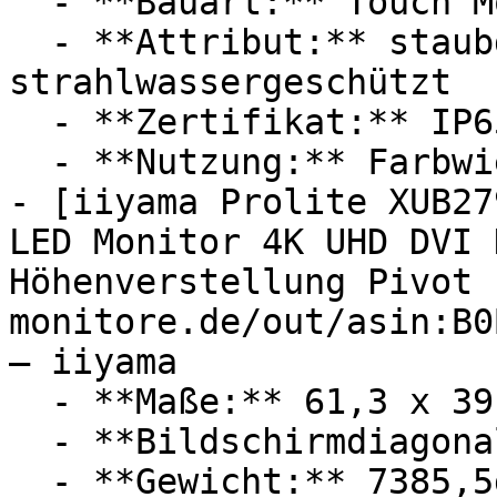
  - **Bauart:** Touch Monitore

  - **Attribut:** staubdicht, 
strahlwassergeschützt

  - **Zertifikat:** IP65 Schutzklasse

  - **Nutzung:** Farbwiedergabe

- [iiyama Prolite XUB27
LED Monitor 4K UHD DVI 
Höhenverstellung Pivot 
monitore.de/out/asin:B0
— iiyama

  - **Maße:** 61,3 x 39,4 x 20,9 cm

  - **Bildschirmdiagonale:** 27 Zoll

  - **Gewicht:** 7385,5g
