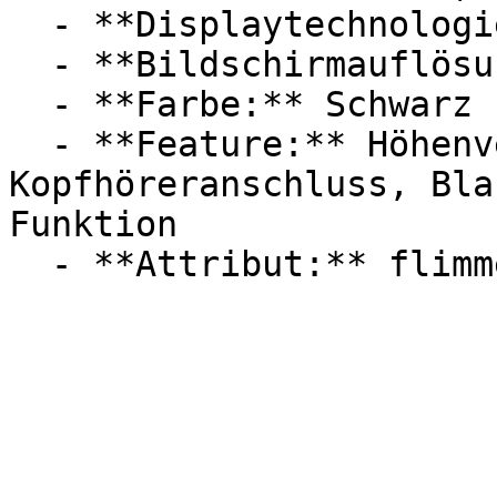
  - **Displaytechnologie:** IPS, LED

  - **Bildschirmauflösung:** Ultra-HD / 4K

  - **Farbe:** Schwarz

  - **Feature:** Höhenverstellung, 
Kopfhöreranschluss, Bla
Funktion
