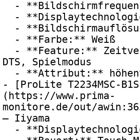
  - **Bildschirmfrequenz:** 138 Hz

  - **Displaytechnologie:** OLED

  - **Bildschirmauflösung:** Ultra-HD / 4K

  - **Farbe:** Weiß

  - **Feature:** Zeitverzögerung, Lichteffekt, 
DTS, Spielmodus

  - **Attribut:** höhenverstellbar

- [ProLite T2234MSC-B1S
(https://www.prima-
monitore.de/out/awin:36
— Iiyama

  - **Displaytechnologie:** LED, IPS
