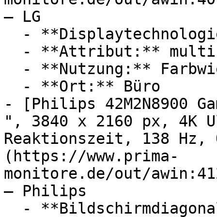
— LG

  - **Displaytechnologie:** IPS

  - **Attribut:** multifunktional

  - **Nutzung:** Farbwiedergabe

  - **Ort:** Büro

- [Philips 42M2N8900 Ga
", 3840 x 2160 px, 4K U
Reaktionszeit, 138 Hz, 
(https://www.prima-
monitore.de/out/awin:41
— Philips

  - **Bildschirmdiagonale:** 42 Zoll
