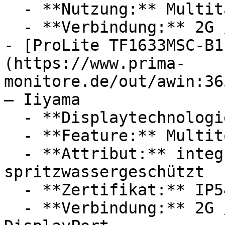
  - **Nutzung:** Multitasking, Computerspiele

  - **Verbindung:** 2G / GPRS / EDGE

- [ProLite TF1633MSC-B1
(https://www.prima-
monitore.de/out/awin:36
— Iiyama

  - **Displaytechnologie:** LED, IPS

  - **Feature:** Multitouch

  - **Attribut:** integrierbar, staubgeschützt, 
spritzwassergeschützt

  - **Zertifikat:** IP54 Schutzklasse

  - **Verbindung:** 2G / GPRS / EDGE, HDMI, 