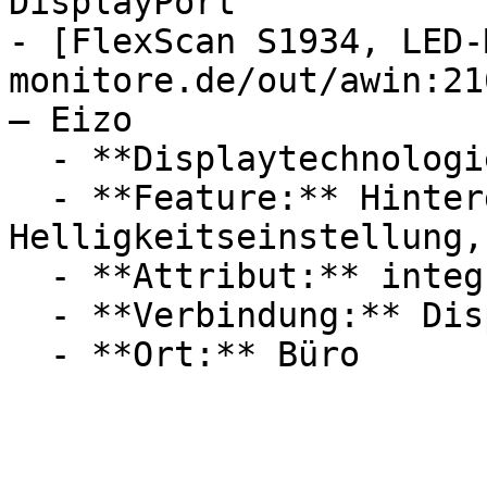
DisplayPort

- [FlexScan S1934, LED-
monitore.de/out/awin:21
— Eizo

  - **Displaytechnologie:** LED

  - **Feature:** Hintergrundbeleuchtung, 
Helligkeitseinstellung,
  - **Attribut:** integrierbar

  - **Verbindung:** DisplayPort, DVI-D, VGA
