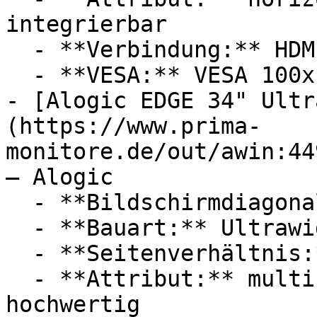
integrierbar

  - **Verbindung:** HDMI 1.4, VGA

  - **VESA:** VESA 100x100

- [Alogic EDGE 34" Ultr
(https://www.prima-
monitore.de/out/awin:44
— Alogic

  - **Bildschirmdiagonale:** 34 Zoll

  - **Bauart:** Ultrawide Monitore

  - **Seitenverhältnis:** 21:9

  - **Attribut:** multifunktional, integrierbar, 
hochwertig
