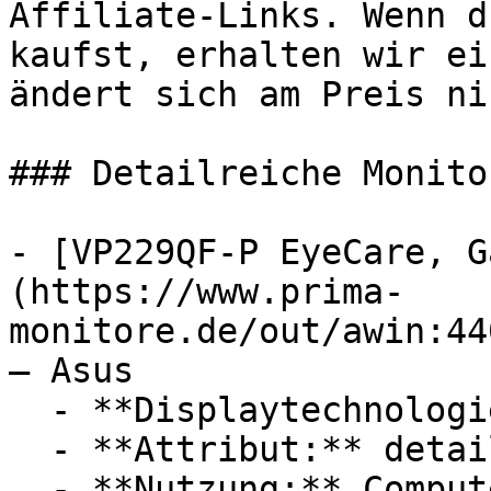
Affiliate-Links. Wenn d
kaufst, erhalten wir ei
ändert sich am Preis ni
### Detailreiche Monitor
- [VP229QF-P EyeCare, G
(https://www.prima-
monitore.de/out/awin:44
— Asus

  - **Displaytechnologie:** IPS

  - **Attribut:** detailreich

  - **Nutzung:** Computerspiele
