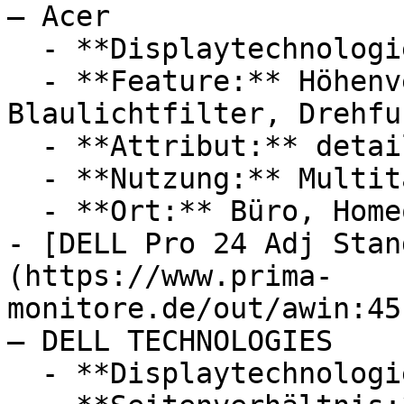
— Acer

  - **Displaytechnologie:** LED

  - **Feature:** Höhenverstellung, 
Blaulichtfilter, Drehfu
  - **Attribut:** detailreich

  - **Nutzung:** Multitasking

  - **Ort:** Büro, Homeoffice

- [DELL Pro 24 Adj Stan
(https://www.prima-
monitore.de/out/awin:45
— DELL TECHNOLOGIES

  - **Displaytechnologie:** IPS
