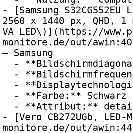
- [Samsung S32CG552EU L
2560 x 1440 px, QHD, 1 
VA LED\)](https://www.p
monitore.de/out/awin:40
— Samsung

  - **Bildschirmdiagonale:** 32 Zoll

  - **Bildschirmfrequenz:** 165 Hz

  - **Displaytechnologie:** LED

  - **Farbe:** Schwarz

  - **Attribut:** detailreich

- [Vero CB272UGb, LED-M
monitore.de/out/awin:44