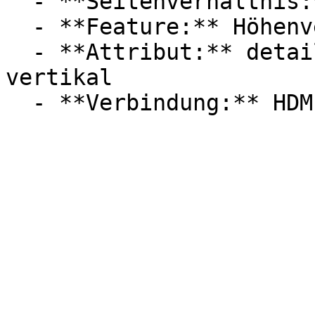
  - **Seitenverhältnis:** 16:9

  - **Feature:** Höhenverstellung

  - **Attribut:** detailreich, horizontal, 
vertikal
