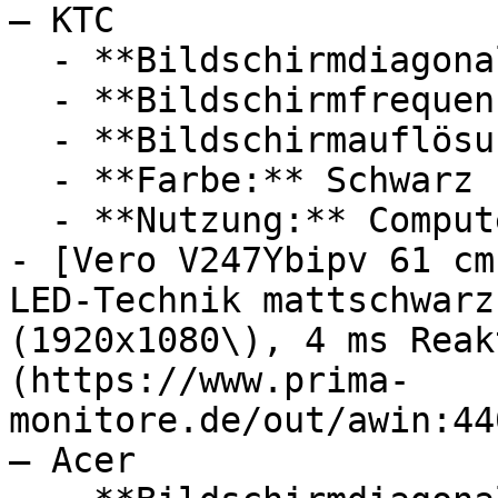
— KTC

  - **Bildschirmdiagonale:** 27 Zoll

  - **Bildschirmfrequenz:** 280 Hz

  - **Bildschirmauflösung:** Full HD

  - **Farbe:** Schwarz

  - **Nutzung:** Computerspiele

- [Vero V247Ybipv 61 cm
LED-Technik mattschwarz
(1920x1080\), 4 ms Reak
(https://www.prima-
monitore.de/out/awin:44
— Acer
