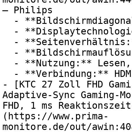
— Philips

  - **Bildschirmdiagonale:** 24 Zoll

  - **Displaytechnologie:** IPS, LED

  - **Seitenverhältnis:** 16:9

  - **Bildschirmauflösung:** Full HD

  - **Nutzung:** Lesen, Computerspiele

  - **Verbindung:** HDMI

- [KTC 27 Zoll FHD Gami
Adaptive-Sync Gaming-Mo
FHD, 1 ms Reaktionszeit
(https://www.prima-
monitore.de/out/awin:40