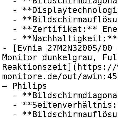
  - **Bildschirmdiagonale:** 24 Zoll

  - **Displaytechnologie:** TFT, LED

  - **Bildschirmauflösung:** Full HD

  - **Zertifikat:** Energy-Star Siegel, TCO Siegel

  - **Nachhaltigkeit:** nachhaltig

- [Evnia 27M2N3200S/00 
Monitor dunkelgrau, Ful
Reaktionszeit](https://
monitore.de/out/awin:45
— Philips

  - **Bildschirmdiagonale:** 27 Zoll

  - **Seitenverhältnis:** 16:9

  - **Bildschirmauflösung:** Full HD
