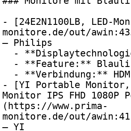
### Monitore mit Blauli
- [24E2N1100LB, LED-Mon
monitore.de/out/awin:43
— Philips

  - **Displaytechnologie:** LED

  - **Feature:** Blaulichtfilter, Lesemodus

  - **Verbindung:** HDMI, VGA

- [YI Portable Monitor,
Monitor IPS FHD 1080P P
(https://www.prima-
monitore.de/out/awin:41
— YI
