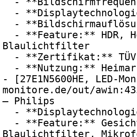
  - **Bildschirmfrequenz:** 100 Hz

  - **Displaytechnologie:** IPS, LED

  - **Bildschirmauflösung:** Full HD

  - **Feature:** HDR, Hohe Auflösung, 
Blaulichtfilter

  - **Zertifikat:** TÜV

  - **Nutzung:** Heimarbeit, Einfrieren

- [27E1N5600HE, LED-Mon
monitore.de/out/awin:43
— Philips

  - **Displaytechnologie:** LED, IPS

  - **Feature:** Gesichtserkennung, 
Blaulichtfilter, Mikrof