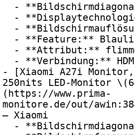
  - **Bildschirmdiagonale:** 15,6 Zoll

  - **Displaytechnologie:** IPS

  - **Bildschirmauflösung:** Full HD

  - **Feature:** Blaulichtfilter, HDR

  - **Attribut:** flimmerfrei

  - **Verbindung:** HDMI, USB-C

- [Xiaomi A27i Monitor,
250nits LED-Monitor \(6
(https://www.prima-
monitore.de/out/awin:38
— Xiaomi

  - **Bildschirmdiagonale:** 27 Zoll
