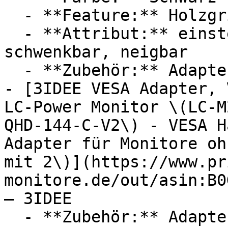
  - **Feature:** Holzgriff

  - **Attribut:** einstellbar, werkzeuglos, 
schwenkbar, neigbar

  - **Zubehör:** Adapter

- [3IDEE VESA Adapter, 
LC-Power Monitor \(LC-M
QHD-144-C-V2\) - VESA H
Adapter für Monitore oh
mit 2\)](https://www.pr
monitore.de/out/asin:B0
— 3IDEE

  - **Zubehör:** Adapter
