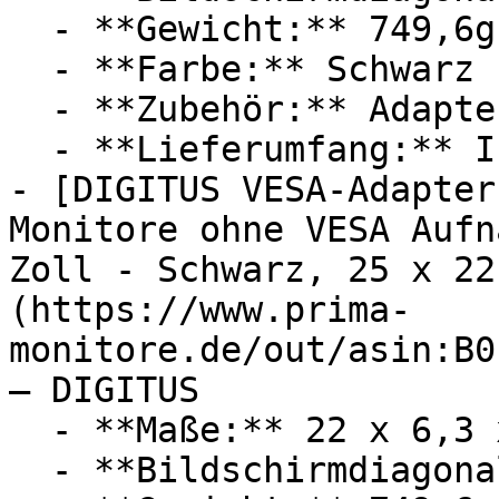
  - **Gewicht:** 749,6g

  - **Farbe:** Schwarz

  - **Zubehör:** Adapter

  - **Lieferumfang:** Installationsanleitung

- [DIGITUS VESA-Adapter
Monitore ohne VESA Aufn
Zoll - Schwarz, 25 x 22
(https://www.prima-
monitore.de/out/asin:B0
— DIGITUS

  - **Maße:** 22 x 6,3 x 25 cm

  - **Bildschirmdiagonale:** 30 Zoll
