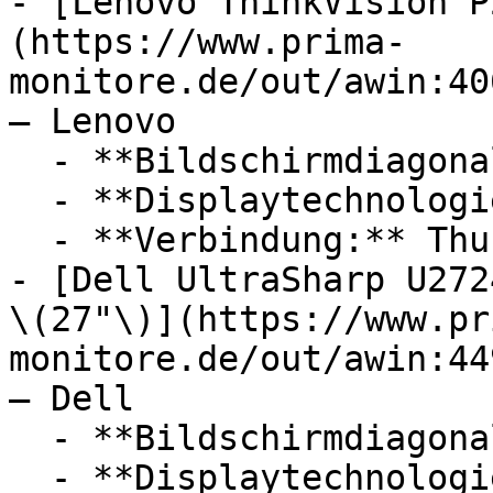
- [Lenovo ThinkVision P
(https://www.prima-
monitore.de/out/awin:40
— Lenovo

  - **Bildschirmdiagonale:** 27 Zoll

  - **Displaytechnologie:** IPS

  - **Verbindung:** Thunderbolt, USB-C

- [Dell UltraSharp U272
\(27"\)](https://www.pr
monitore.de/out/awin:44
— Dell

  - **Bildschirmdiagonale:** 27 Zoll

  - **Displaytechnologie:** LED
