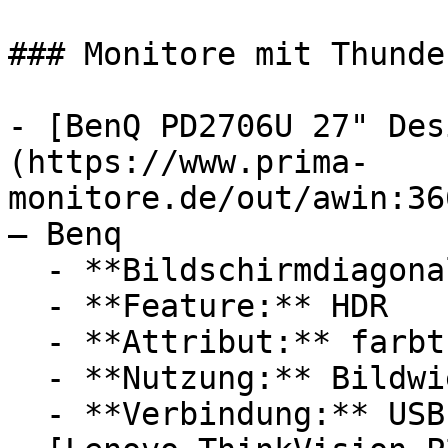
### Monitore mit Thunde
- [BenQ PD2706U 27" Des
(https://www.prima-
monitore.de/out/awin:36
— Benq

  - **Bildschirmdiagonale:** 27 Zoll

  - **Feature:** HDR

  - **Attribut:** farbtreu

  - **Nutzung:** Bildwiedergabe

  - **Verbindung:** USB-C, Thunderbolt
