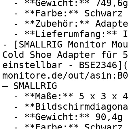
  - **Gewicht:** 749,6g

  - **Farbe:** Schwarz

  - **Zubehör:** Adapter

  - **Lieferumfang:** Installationsanleitung

- [SMALLRIG Monitor Mou
Cold Shoe Adapter für 5
einstellbar - BSE2346](
monitore.de/out/asin:B0
— SMALLRIG

  - **Maße:** 5 x 3 x 4,6 cm

  - **Bildschirmdiagonale:** 7 Zoll

  - **Gewicht:** 90,4g

  - **Farbe:** Schwarz
