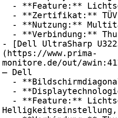
  - **Feature:** Lichtsensor

  - **Zertifikat:** TÜV

  - **Nutzung:** Multitasking

  - **Verbindung:** Thunderbolt

- [Dell UltraSharp U322
(https://www.prima-
monitore.de/out/awin:41
— Dell

  - **Bildschirmdiagonale:** 32 Zoll

  - **Displaytechnologie:** LED

  - **Feature:** Lichtsensor, 
Helligkeitseinstellung,