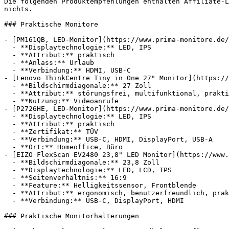
Die folgenden Produktempfehlungen enthalten Affiliate-L
nichts.

### Praktische Monitore

- [PM161QB, LED-Monitor](https://www.prima-monitore.de/
  - **Displaytechnologie:** LED, IPS

  - **Attribut:** praktisch

  - **Anlass:** Urlaub

  - **Verbindung:** HDMI, USB-C

- [Lenovo ThinkCentre Tiny in One 27" Monitor](https://
  - **Bildschirmdiagonale:** 27 Zoll

  - **Attribut:** störungsfrei, multifunktional, praktisch

  - **Nutzung:** Videoanrufe

- [P2726HE, LED-Monitor](https://www.prima-monitore.de/
  - **Displaytechnologie:** LED, IPS

  - **Attribut:** praktisch

  - **Zertifikat:** TÜV

  - **Verbindung:** USB-C, HDMI, DisplayPort, USB-A

  - **Ort:** Homeoffice, Büro

- [EIZO FlexScan EV2480 23,8" LED Monitor](https://www.
  - **Bildschirmdiagonale:** 23,8 Zoll

  - **Displaytechnologie:** LED, LCD, IPS

  - **Seitenverhältnis:** 16:9

  - **Feature:** Helligkeitssensor, Frontblende

  - **Attribut:** ergonomisch, benutzerfreundlich, praktisch, integrierbar

  - **Verbindung:** USB-C, DisplayPort, HDMI

### Praktische Monitorhalterungen
