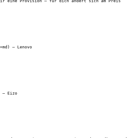
ir eine Provision — für dich ändert sich am Preis 
=md) — Lenovo

 — Eizo
