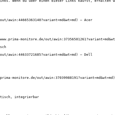
inks. Wenn du über einen dieser Links kaufst, erhalten w
out/awin:44665363140?variant=md&wt=md) — Acer

www.prima-monitore.de/out/awin:37356501261?variant=md&wt
out/awin:44633721685?variant=md&wt=md) — Dell

prima-monitore.de/out/awin:37039988191?variant=md&wt=md)